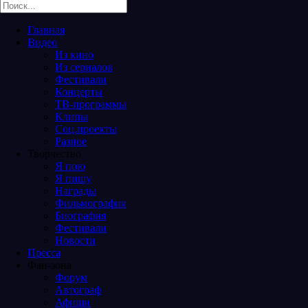
Главная
Видео
Из кино
Из сериалов
Фестивали
Концерты
ТВ-программы
Клипы
Соц.проекты
Разное
Творчество
Я пою
Я пишу
Награды
Фильмография
Биография
Фестивали
Новости
Пресса
Фан-зона
Форум
Автограф
Афиши