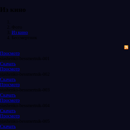
Из кино
Фото
Из кино
Бессмертник
Просмотр
stashenko-bessmertnik-001
Скачать
Просмотр
stashenko-bessmertnik-002
Скачать
Просмотр
stashenko-bessmertnik-003
Скачать
Просмотр
stashenko-bessmertnik-004
Скачать
Просмотр
stashenko-bessmertnik-005
Скачать