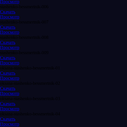
Просмотр
stashenko-bessmertnik-006
Скачать
Просмотр
stashenko-bessmertnik-007
Скачать
Просмотр
stashenko-bessmertnik-008
Скачать
Просмотр
stashenko-bessmertnik-009
Скачать
Просмотр
oksana-stashenko-bessmertnik-01
Скачать
Просмотр
oksana-stashenko-bessmertnik-02
Скачать
Просмотр
oksana-stashenko-bessmertnik-03
Скачать
Просмотр
oksana-stashenko-bessmertnik-04
Скачать
Просмотр