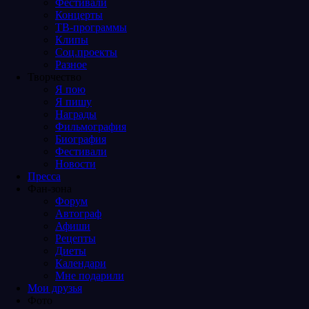
Фестивали
Концерты
ТВ-программы
Клипы
Соц.проекты
Разное
Творчество
Я пою
Я пишу
Награды
Фильмография
Биография
Фестивали
Новости
Пресса
Фан-зона
Форум
Автограф
Афиши
Рецепты
Диеты
Календари
Мне подарили
Мои друзья
Фото