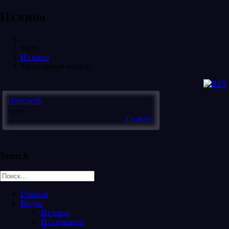
Из кино
Фото
Из кино
Квартирный вопрос
Просмотр
kvvopr
Скачать
Search
Главная
Видео
Из кино
Из сериалов