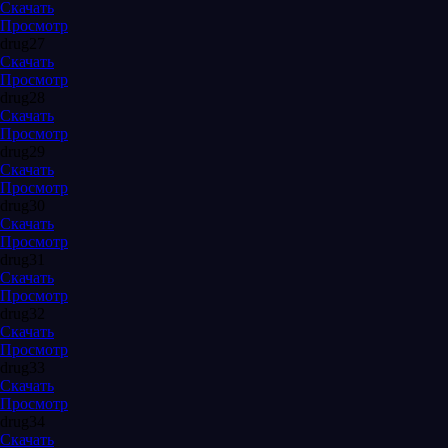
Скачать
Просмотр
drug27
Скачать
Просмотр
drug28
Скачать
Просмотр
drug29
Скачать
Просмотр
drug30
Скачать
Просмотр
drug31
Скачать
Просмотр
drug32
Скачать
Просмотр
drug33
Скачать
Просмотр
drug34
Скачать