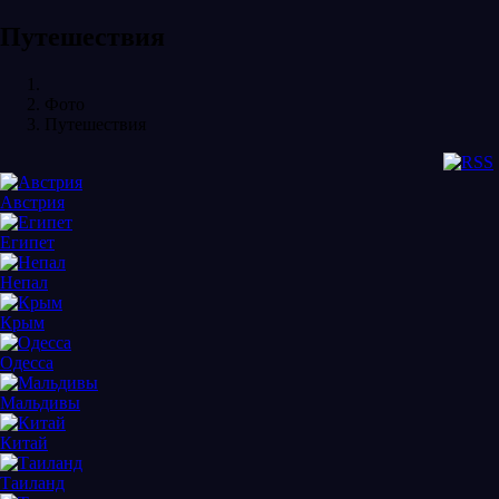
Путешествия
Фото
Путешествия
Австрия
Египет
Непал
Крым
Одесса
Мальдивы
Китай
Таиланд