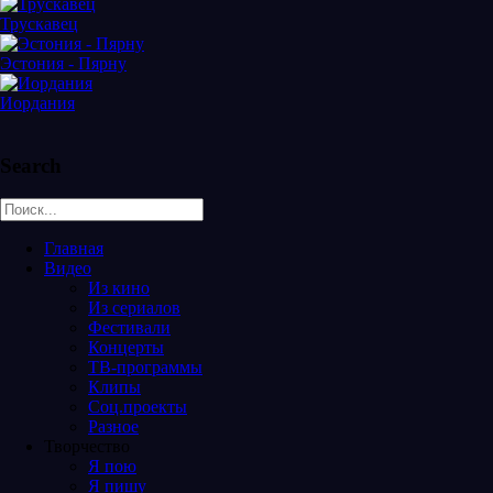
Трускавец
Эстония - Пярну
Иордания
Search
Главная
Видео
Из кино
Из сериалов
Фестивали
Концерты
ТВ-программы
Клипы
Соц.проекты
Разное
Творчество
Я пою
Я пишу