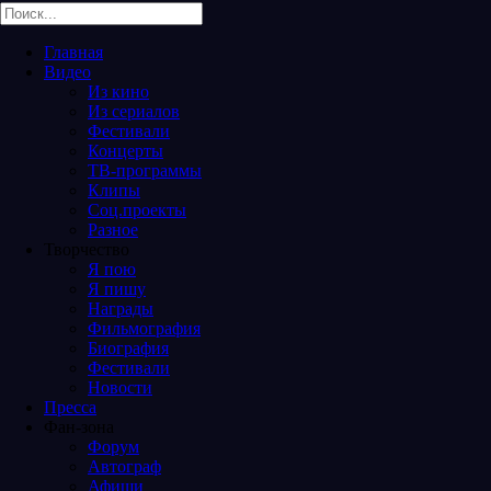
Главная
Видео
Из кино
Из сериалов
Фестивали
Концерты
ТВ-программы
Клипы
Соц.проекты
Разное
Творчество
Я пою
Я пишу
Награды
Фильмография
Биография
Фестивали
Новости
Пресса
Фан-зона
Форум
Автограф
Афиши