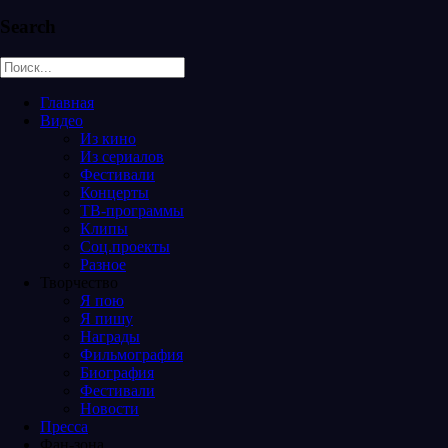
Search
Главная
Видео
Из кино
Из сериалов
Фестивали
Концерты
ТВ-программы
Клипы
Соц.проекты
Разное
Творчество
Я пою
Я пишу
Награды
Фильмография
Биография
Фестивали
Новости
Пресса
Фан-зона