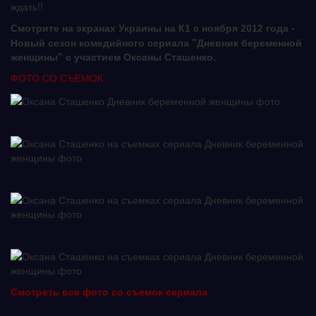
ждать!!
Смотрите на экранах Украины на К
с ноября
года -
1
2012
Новый сезон комедийного сериала "Дневник беременной
женщины" с участием Оксаны Сташенко.
ФОТО СО СЪЕМОК
Смотреть все фото со съемок сериала