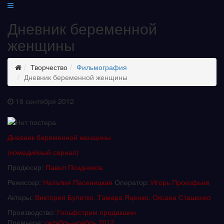
Дневник беременной
женщины
Творчество
Фильмография
Дневник беременной женщины
18 сентября 2012
Дневник беременной женщины
(комедийный сериал)
Продюсер:
Павел Поздняков
Режиссер:
Наталия Пасеницкая
Оператор:
Игорь Прокофьев
Актеры:
Виктория Булитко, Тамара Яценко, Оксана Сташенко
Производство:
Гольфстрим продакшин
Премьера:
октябрь-ноябрь
2012