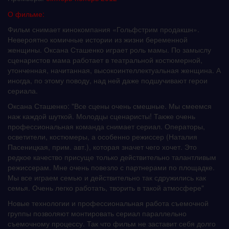
О фильме:
Фильм снимает кинокомпания «Гольфстрим продакшн».
Невероятно комичные истории из жизни беременной
женщины. Оксана Сташенко играет роль мамы. По замыслу
сценаристов мама работает в театральной костюмерной,
утонченная, начитанная, высокоинтеллектуальная женщина. А
иногда, по этому поводу, над ней даже подшучивают герои
сериала.
Оксана Сташенко: "Все сцены очень смешные. Мы смеемся
наж каждой шуткой. Молодцы сценаристы! Также очень
профессиональная команда снимает сериал. Операторы,
осветители, костюмеры, а особенно режиссер (Наталия
Пасеницкая, прим. авт.), которая значет чего хочет. Это
редкое качество присуще только действительно талантливым
режиссерам. Мне очень повезло с партнерами по площадке.
Мы все играем семью и действительно так сдружились как
семья. Очень легко работать, творить в такой атмосфере"
Новые технологии и профессиональная работа съемочной
группы позволяют монтировать сериал параллельно
съемочному процессу. Так что фильм не заставит себя долго