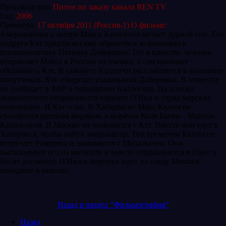
Производство:
Питон по заказу канала REN TV
Год:
2006
Премьера:
17 октября 2011 (Россия-1)
О фильме:
Американского актера Макса Каллогена мучает дурной сон. Его
подруга Кэт предлагает ему обратиться за помощью к
психоаналитику Патрику Доберману. Тот в качестве лечения
отправляет Макса в Россию на съемки, а сам начинает
обхаживать Кэт. В самолете Каллоген расслабляется в компании
попутчиков. Кэт отвергает ухаживания Добермана. В отместку
он сообщает в ФБР о похищении Каллогена. На поиски
знаменитости отправляются сержант О'Нил и отряд морских
пехотинцев. И Кэт тоже. В Хабаровске Макс Каллоген
становится русским моряком, а морячок Коля Бычко - Максом
Каллогеном. В Москве он знакомится с Кэт. Вместе они едут в
Хабаровск, чтобы найти американца. Тем временем Каллоген
встречает Рамиреса и знакомится с Михалычем. Они
вытаскивают его из милиции и вместе отправляются в Одессу.
Но не доезжают. О'Нил и морпехи идут по следу Макса и
попадают в неволю.
Назад в раздел "Фильмография"
Назад