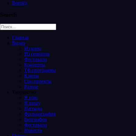
Вперёд
Search
Главная
Видео
Из кино
Из сериалов
Фестивали
Концерты
ТВ-программы
Клипы
Соц.проекты
Разное
Творчество
Я пою
Я пишу
Награды
Фильмография
Биография
Фестивали
Новости
Пресса