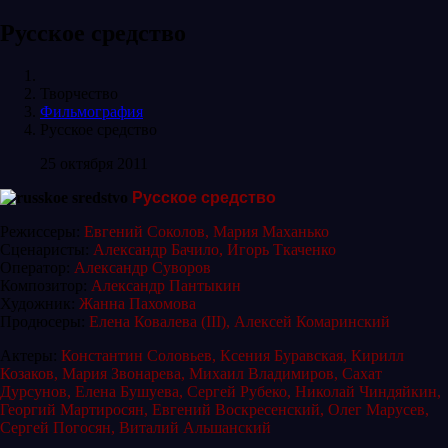
Русское средство
Творчество
Фильмография
Русское средство
25 октября 2011
Русское средство
Режиссеры:
Евгений Соколов,
Мария Маханько
Сценаристы:
Александр Бачило, Игорь Ткаченко
Оператор:
Александр Суворов
Композитор:
Александр Пантыкин
Художник:
Жанна Пахомова
Продюсеры:
Елена Ковалева (III), Алексей Комаринский
Актеры:
Константин Соловьев
,
Ксения Буравская,
Кирилл
Козаков,
Мария Звонарева,
Михаил Владимиров,
Сахат
Дурсунов,
Елена Бушуева,
Сергей Рубеко,
Николай Чиндяйкин,
Георгий Мартиросян,
Евгений Воскресенский,
Олег Марусев,
Сергей Погосян,
Виталий Альшанский