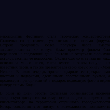
мероприятий фестиваля стала творческая концерт-встреча
Сташенко со зрителями, участниками и гостями форума.
Встреча продлилась более полутора часов, вместо
запланированных 30 минут. Даже просмотр фильма был
перенесен на следующий день. Зрители не отпускали любимую
актрису, засыпая ее вопросами. Оксана охотно отвечала ни них,
исполнила много песен, спела вместе с залом попурри из
известных песен, а так же презентовала свою новую книгу «Мой
Непал». В свою очередь зрители одарили ее прекрасными
цветами и подарками, сделанными собственными руками, а
продюсеры преподнесли ей в подарок подводную фото и видео
камеру фирмы Кодак.
В один из дней работы фестиваля организаторы провели
творческую дискуссию на тему состояния дел в современном
кинематографе на территории старинного города-крепости
Котор, совместив этот диспут с возможностью познакомить