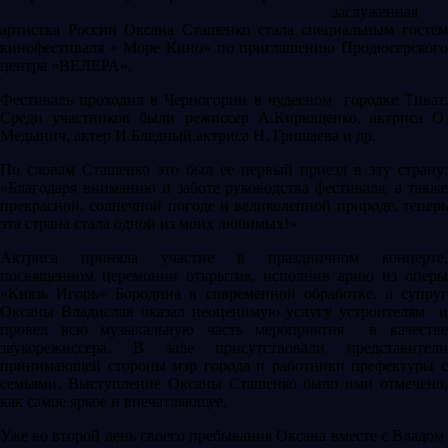
заслуженная
артистка России Оксана Сташенко стала специальным гостем
кинофестиваля « Море Кино» по приглашению Продюсерского
центра «ВЕЛЕРА».
Фестиваль проходил в Черногории в чудесном городке Тиват.
Среди участников были режиссер А.Кирющенко, актриса О.
Медынич, актер И.Бледный,актриса Н. Гришаева и др.
По словам Сташенко это был ее первый приезд в эту страну:
«Благодаря вниманию и заботе руководства фестиваля, а также
прекрасной, солнечной погоде и великолепной природе, теперь
эта страна стала одной из моих любимых!»
Актриса приняла участие в праздничном концерте,
посвященном церемонии открытия, исполнив арию из оперы
«Князь Игорь» Бородина в современной обработке, а супруг
Оксаны Владислав оказал неоценимую услугу устроителям и
провел всю музыкальную часть мероприятия в качестве
звукорежиссера. В зале присутствовали представители
принимающей стороны мэр города и работники префектуры с
семьями. Выступление Оксаны Сташенко было ими отмечено,
как самое яркое и впечатляющее.
Уже во второй день своего пребывания Оксана вместе с Владом