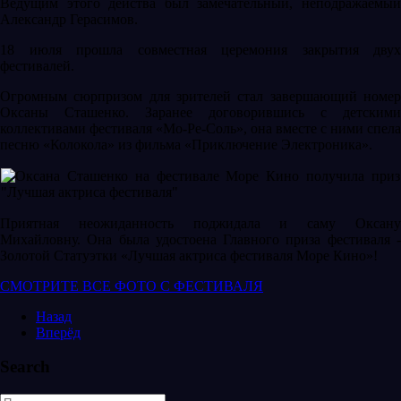
Ведущим этого действа был замечательный, неподражаемый
Александр Герасимов.
18 июля прошла совместная церемония закрытия двух
фестивалей.
Огромным сюрпризом для зрителей стал завершающий номер
Оксаны Сташенко. Заранее договорившись с детскими
коллективами фестиваля «Мо-Ре-Соль», она вместе с ними спела
песню «Колокола» из фильма «Приключение Электроника».
Приятная неожиданность поджидала и саму Оксану
Михайловну. Она была удостоена Главного приза фестиваля -
Золотой Статуэтки «Лучшая актриса фестиваля Море Кино»!
СМОТРИТЕ ВСЕ ФОТО С ФЕСТИВАЛЯ
Назад
Вперёд
Search