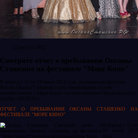
12 августа 2012
Смотрите отчет о пребывании Оксаны
Сташенко на фестивале "Море Кино"
В период с 12 по 19 июня 2012 года, заслуженная артистка
России Оксана Сташенко стала специальным гостем
кинофестиваля « Море Кино» по приглашению Продюсерского
центра «ВЕЛЕРА».
ОТЧЕТ О ПРЕБЫВАНИИ ОКСАНЫ СТАШЕНКО НА
ФЕСТИВАЛЕ "МОРЕ КИНО"
В период с 12 по
19 июня 2012
года,