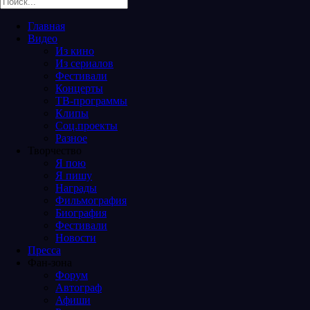
Главная
Видео
Из кино
Из сериалов
Фестивали
Концерты
ТВ-программы
Клипы
Соц.проекты
Разное
Творчество
Я пою
Я пишу
Награды
Фильмография
Биография
Фестивали
Новости
Пресса
Фан-зона
Форум
Автограф
Афиши