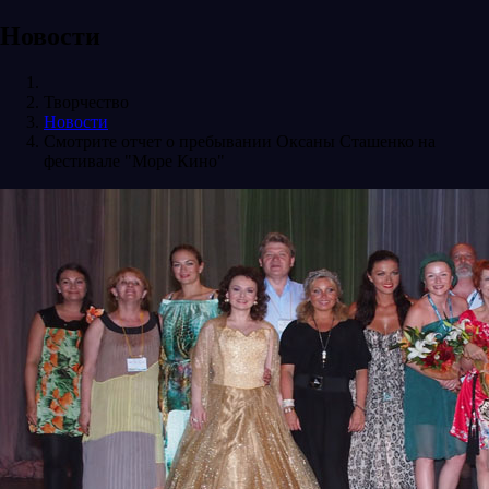
Новости
Творчество
Новости
Смотрите отчет о пребывании Оксаны Сташенко на
фестивале "Море Кино"