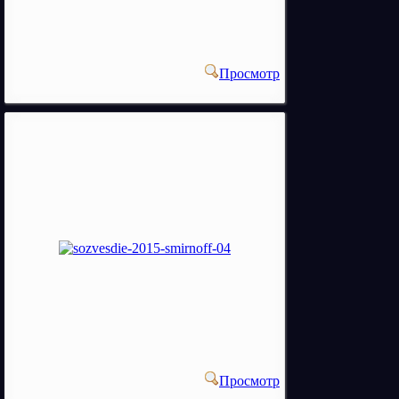
Просмотр
Просмотр