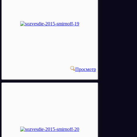
Просмотр