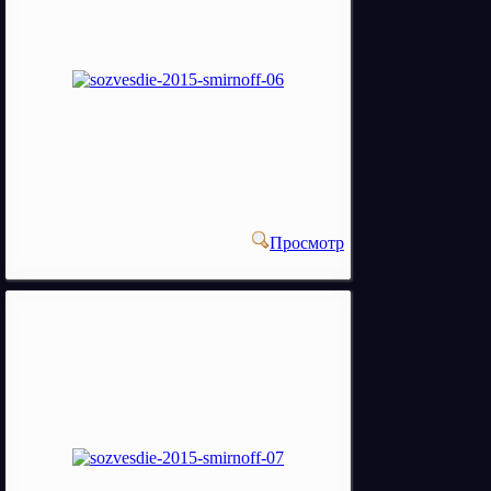
Просмотр