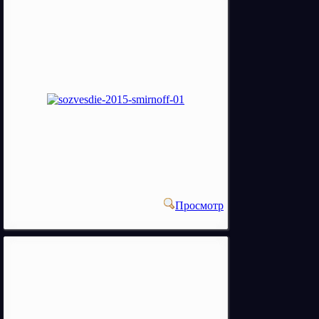
Просмотр