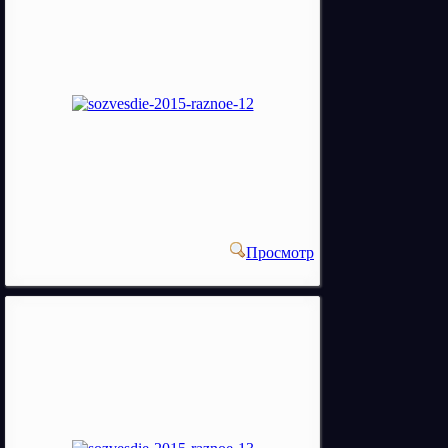
Просмотр