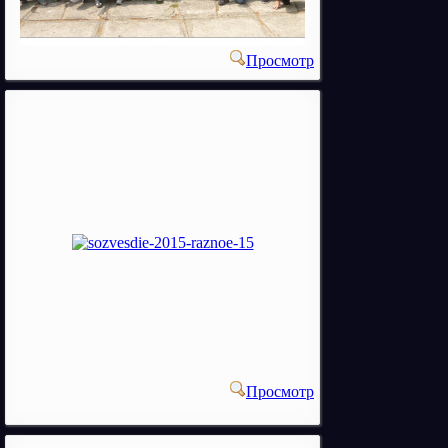
Просмотр
Просмотр