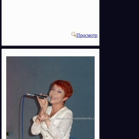
Просмотр