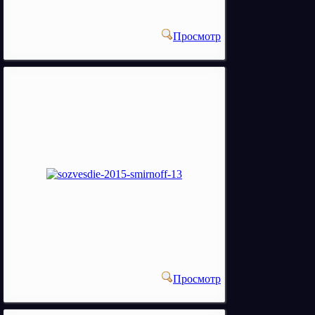
Просмотр
Просмотр