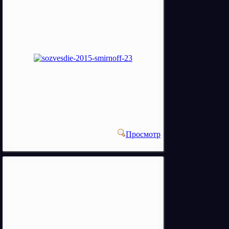
Просмотр