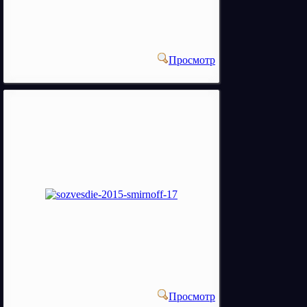
Просмотр
Просмотр