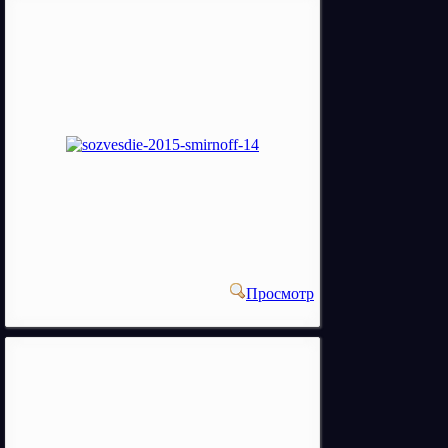
Просмотр