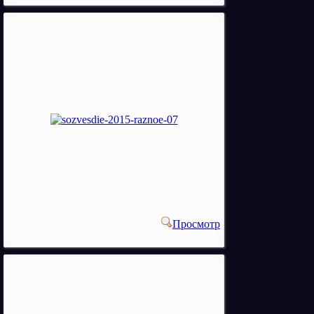
Просмотр