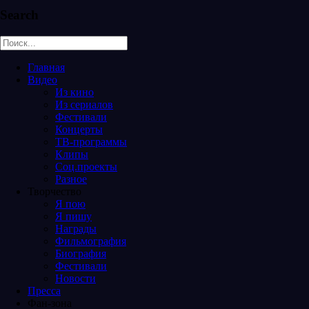
Search
Главная
Видео
Из кино
Из сериалов
Фестивали
Концерты
ТВ-программы
Клипы
Соц.проекты
Разное
Творчество
Я пою
Я пишу
Награды
Фильмография
Биография
Фестивали
Новости
Пресса
Фан-зона