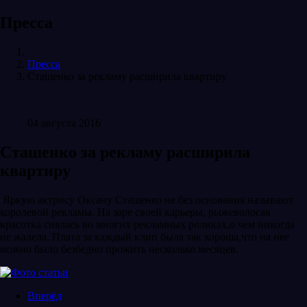
Пресса
Пресса
Сташенко за рекламу расширила квартиру
04 августа 2016
Сташенко за рекламу расширила
квартиру
Яркую актрису Оксану Сташенко не без основания называют
королевой рекламы. На заре своей карьеры, рыжеволосая
красотка снялась во многих рекламных роликах,о чем никогда
не жалела. Плата за каждый клип была так хороша,что на нее
можно было безбедно прожить несколько месяцев.
Вперёд